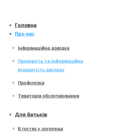
Перейти
к
содержанию
Головна
Про нас
Інформаційна довідка
Прозорість та інформаційна
відкритість закладу
Профспілка
Територія обслуговування
Для батьків
В гостях у логопеда