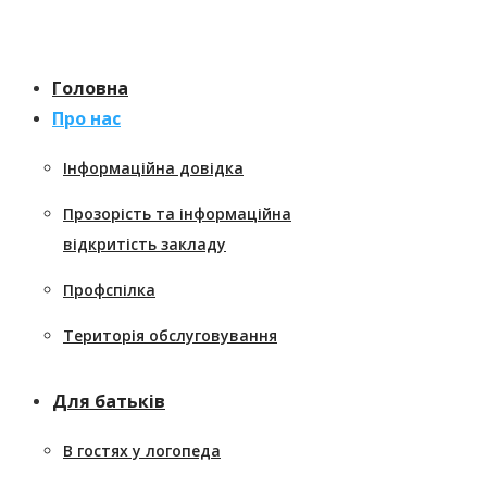
Перейти
к
содержанию
Головна
Про нас
Інформаційна довідка
Прозорість та інформаційна
відкритість закладу
Профспілка
Територія обслуговування
Для батьків
В гостях у логопеда