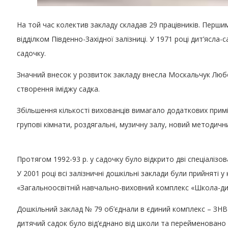
На той час колектив закладу складав 29 працівників. Перш
відділком Південно-Західної залізниці. У 1971 році дит’яс
садочку.
Значний внесок у розвиток закладу внесла Москальчук Любо
створення іміджу садка.
Збільшення кількості вихованців вимагало додаткових примі
групові кімнати, роздягальні, музичну залу, новий методични
Протягом 1992-93 р. у садочку було відкрито дві спеціалізов
У 2001 році всі залізничні дошкільні заклади були прийняті у
«Загальноосвітній навчально-виховний комплекс «Школа-ди
Дошкільний заклад № 79 об’єднали в єдиний комплекс – ЗНВК
дитячий садок було від’єднано від школи та перейменовано 