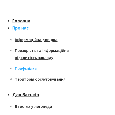
Перейти
к
содержанию
Головна
Про нас
Інформаційна довідка
Прозорість та інформаційна
відкритість закладу
Профспілка
Територія обслуговування
Для батьків
В гостях у логопеда