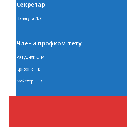
Секретар
Палагута Л. С.
Члени профкомітету
Ратушняк С. М.
Кривоніс І. В.
Майстер Н. В.