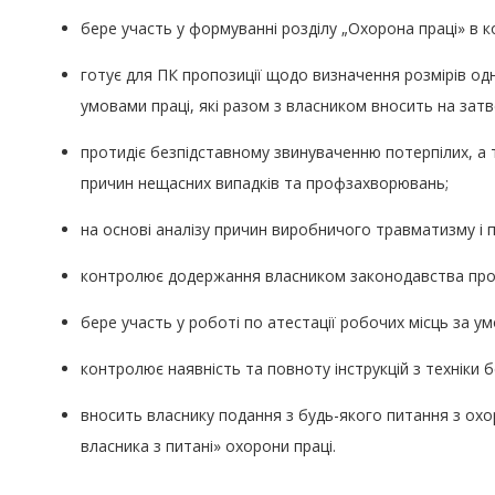
бере участь у формуванні розділу „Охорона праці» в к
готує для ПК пропозиції щодо визначення розмірів од
умовами праці, які разом з власником вносить на зат
протидіє безпідставному звинуваченню потерпілих, а 
причин нещасних випадків та профзахворювань;
на основі аналізу причин виробничого травматизму і 
контролює додержання власником законодавства про роб
бере участь у роботі по атестації робочих місць за ум
контролює наявність та повноту інструкцій з техніки б
вносить власнику подання з будь-якого питання з охор
власника з питані» охорони праці.