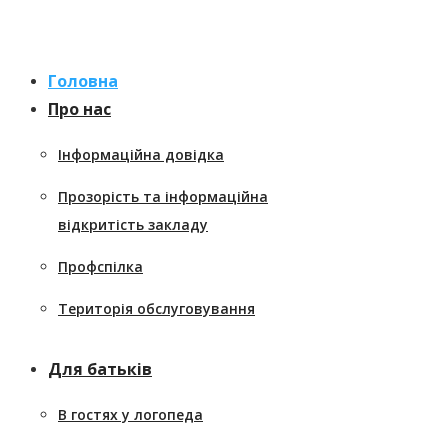
Перейти
к
содержанию
Головна
Про нас
Інформаційна довідка
Прозорість та інформаційна
відкритість закладу
Профспілка
Територія обслуговування
Для батьків
В гостях у логопеда