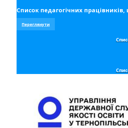
Список педагогічних працівників, щ
Переглянути
Спис
Спис