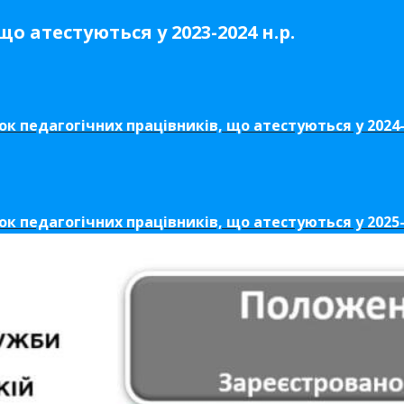
о атестуються у 2023-2024 н.р.
ок педагогічних працівників, що атестуються у 2024-
ок педагогічних працівників, що атестуються у 2025-