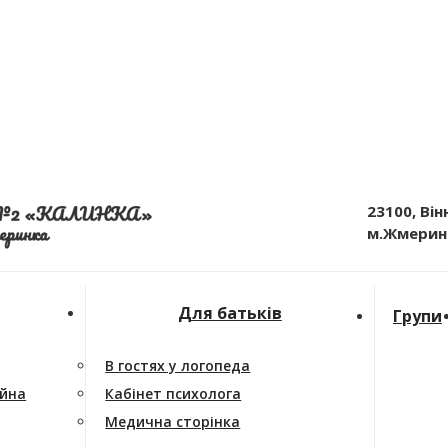
23100, Він
м.Жмеринк
Для батьків
Групи
В гостях у логопеда
ійна
Кабінет психолога
Медична сторінка