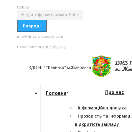
Перейти
Поиск:
Пошук
к
содержанию
info@dnz2.allsteeply.com
Development
Artur Khylskyi
ЗДО №2 "Калинка" м.Жмеринка
Про нас
Головна
Інформаційна довідка
Прозорість та інформац
відкритість закладу