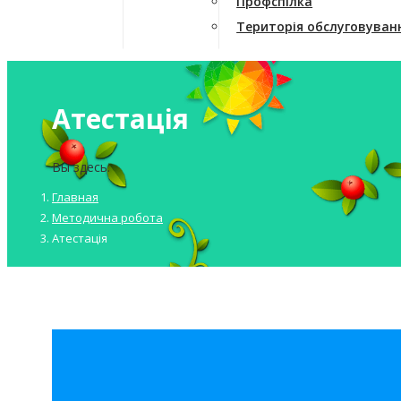
Профспілка
Територія обслуговуван
Атестація
Вы здесь:
Главная
Методична робота
Атестація